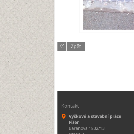
Zpět
Kontakt
Výškové a stavební práce
Fišer
Baranova 1832/13