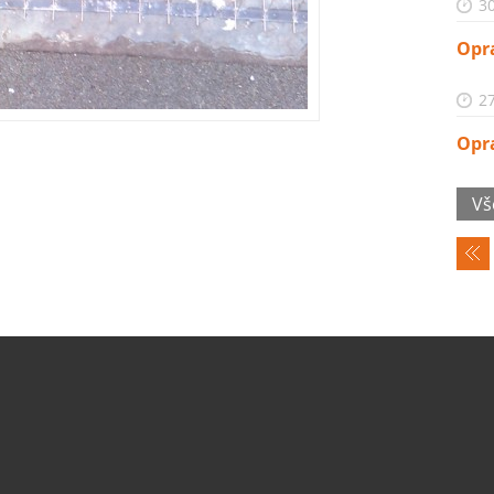
30
Opr
27
Opr
Vš