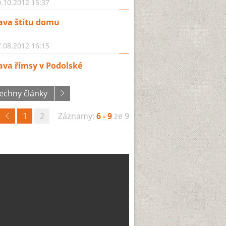
.10.2012 15:37
ava štítu domu
.08.2012 16:15
ava římsy v Podolské
echny články
1
2
Záznamy:
6 - 9
ze 9