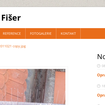
Fišer
REFERENCE
FOTOGALERIE
KONTAKT
011021 copy.jpg
No
08
Opr
18
Opr