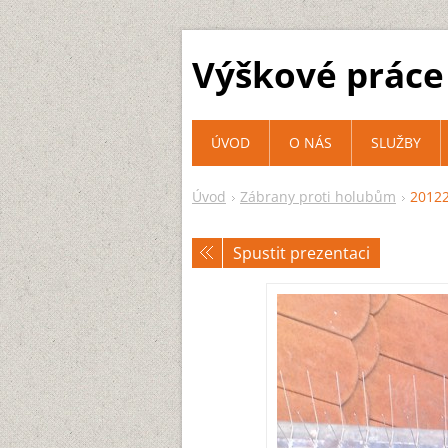
Výškové práce 
ÚVOD
O NÁS
SLUŽBY
Úvod
Zábrany proti holubům
20122
Spustit prezentaci