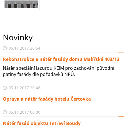
Novinky
06.11.2017 20:54
Rekonstrukce a nátěr fasády domu Malířská 403/13
Nátěr speciální lazurou KEIM pro zachování původní
patiny fasády dle požadavků NPÚ.
05.11.2017 20:48
Oprava a nátěr fasády hotelu Čertovka
05.11.2017 00:00
Nátěr fasád objektu Tetřeví Boudy