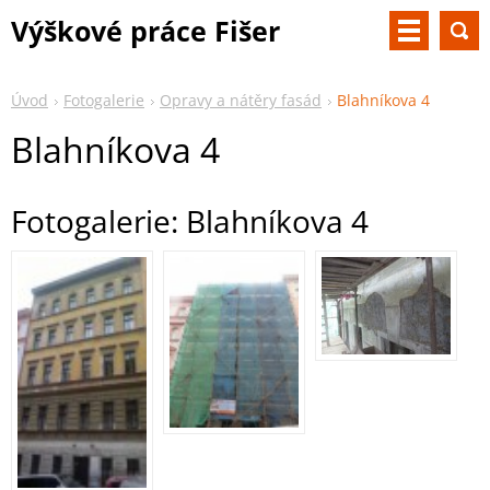
Výškové práce Fišer
Úvod
Fotogalerie
Opravy a nátěry fasád
Blahníkova 4
Blahníkova 4
Fotogalerie: Blahníkova 4