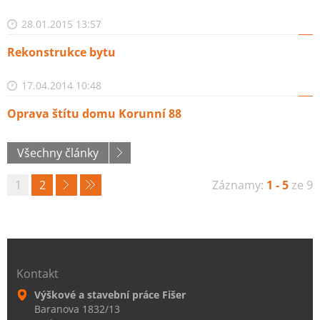
28.01.2015 13:57
Rekonstrukce bytu
17.04.2014 10:48
Oprava štítu domu Korunní 88
Všechny články
1
2
Záznamy:
1 - 5
ze 9
Kontakt
Výškové a stavební práce Fišer
Baranova 1832/13