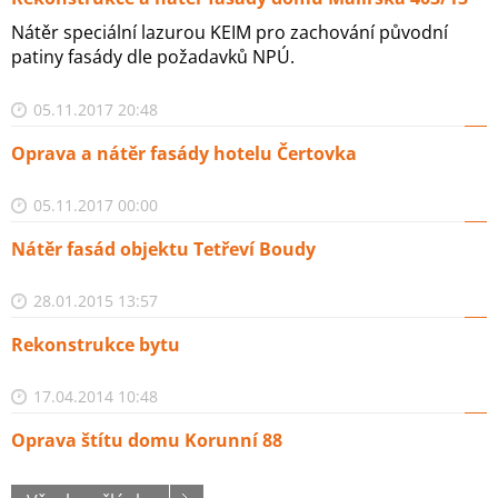
Nátěr speciální lazurou KEIM pro zachování původní
patiny fasády dle požadavků NPÚ.
05.11.2017 20:48
Oprava a nátěr fasády hotelu Čertovka
05.11.2017 00:00
Nátěr fasád objektu Tetřeví Boudy
28.01.2015 13:57
Rekonstrukce bytu
17.04.2014 10:48
Oprava štítu domu Korunní 88