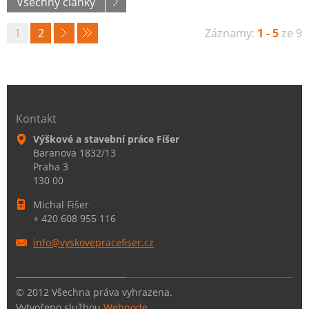
Všechny články
1
2
Záznamy:
1 - 5
ze 9
Kontakt
Výškové a stavební práce Fišer
Baranova 1832/13
Praha 3
130 00
Michal Fišer
+ 420 608 955 116
info@vys
koveprac
efiser.c
z
© 2012 Všechna práva vyhrazena.
Vytvořeno službou
Webnode