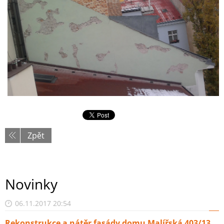
Zpět
Novinky
06.11.2017 20:54
Rekonstrukce a nátěr fasády domu Malířská 403/13