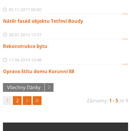
05.11.2017 00:00
Nátěr fasád objektu Tetřeví Boudy
28.01.2015 13:57
Rekonstrukce bytu
17.04.2014 10:48
Oprava štítu domu Korunní 88
Všechny články
1
2
Záznamy:
1 - 5
ze 9