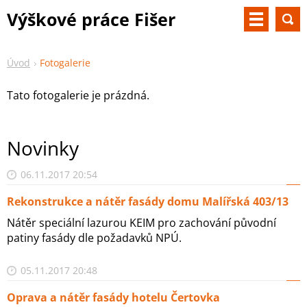
Výškové práce Fišer
Úvod
Fotogalerie
Tato fotogalerie je prázdná.
Novinky
06.11.2017 20:54
Rekonstrukce a nátěr fasády domu Malířská 403/13
Nátěr speciální lazurou KEIM pro zachování původní
patiny fasády dle požadavků NPÚ.
05.11.2017 20:48
Oprava a nátěr fasády hotelu Čertovka