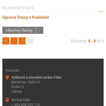
27.08.2012 16:15
Oprava římsy v Podolské
Všechny články
1
2
Záznamy:
6 - 9
ze 9
Kontakt
Výškové a stavební práce Fišer
Baranova 1832/13
Praha 3
130 00
Michal Fišer
+ 420 608 955 116