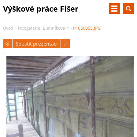
Výškové práce Fišer
Úvod
Fotogalerie: Blahníkova 4
P1050055.JPG
Spustit prezentaci