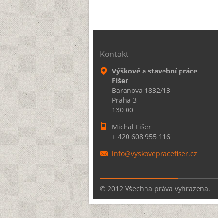
Kontakt
Výškové a stavební práce
Fišer
Baranova 1832/13
Praha 3
130 00
Michal Fišer
+ 420 608 955 116
info@vys
koveprac
efiser.c
z
© 2012 Všechna práva vyhrazena.