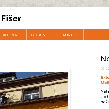
Fišer
REFERENCE
FOTOGALERIE
KONTAKT
No
06
Rek
Malí
Nátě
zach
pož