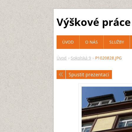
Výškové práce 
ÚVOD
O NÁS
SLUŽBY
Úvod
Sokolská 9
P1020828.JPG
Spustit prezentaci