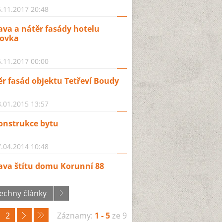
.11.2017 20:48
va a nátěr fasády hotelu
tovka
.11.2017 00:00
r fasád objektu Tetřeví Boudy
.01.2015 13:57
onstrukce bytu
.04.2014 10:48
ava štítu domu Korunní 88
echny články
2
Záznamy:
1 - 5
ze 9