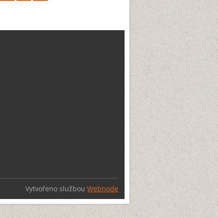
Vytvořeno službou
Webnode