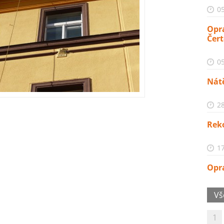
05
Opra
Čer
05
Nátě
28
Rek
17
Opr
Vš
1