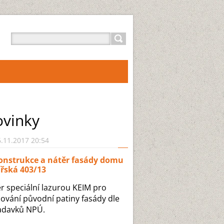
vinky
.11.2017 20:54
onstrukce a nátěr fasády domu
řská 403/13
r speciální lazurou KEIM pro
ování původní patiny fasády dle
adavků NPÚ.