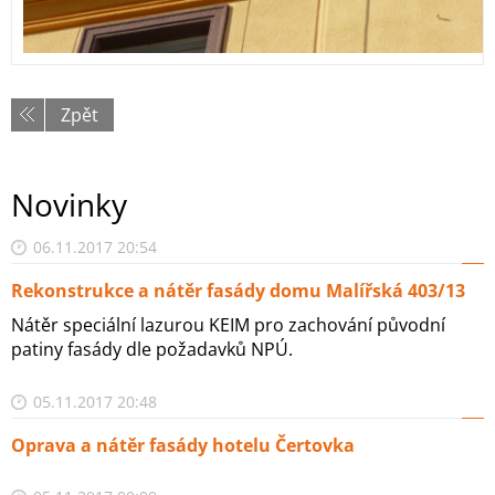
Zpět
Novinky
06.11.2017 20:54
Rekonstrukce a nátěr fasády domu Malířská 403/13
Nátěr speciální lazurou KEIM pro zachování původní
patiny fasády dle požadavků NPÚ.
05.11.2017 20:48
Oprava a nátěr fasády hotelu Čertovka