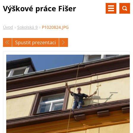
Výškové práce Fišer
Úvod
Sokolská 9
P1020824.JPG
Spustit prezentaci