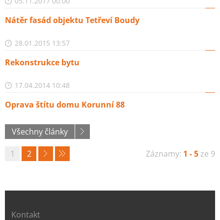
05.11.2017 00:00
Nátěr fasád objektu Tetřeví Boudy
28.01.2015 13:57
Rekonstrukce bytu
17.04.2014 10:48
Oprava štítu domu Korunní 88
Všechny články
1
2
Záznamy:
1 - 5
ze 9
Kontakt